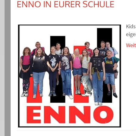
ENNO IN EURER SCHULE
Kids
eige
Weit