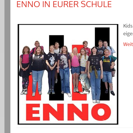
ENNO IN EURER SCHULE
Kids
eige
Weit