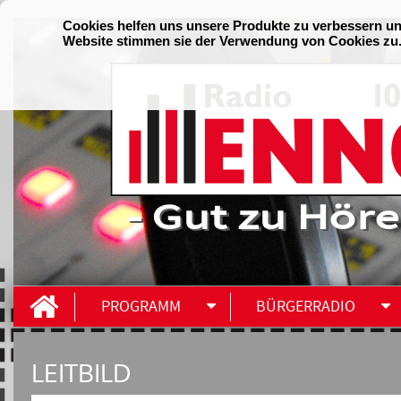
- Gut zu Höre
PROGRAMM
BÜRGERRADIO
LEITBILD