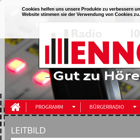
- Gut zu Höre
PROGRAMM
BÜRGERRADIO
LEITBILD