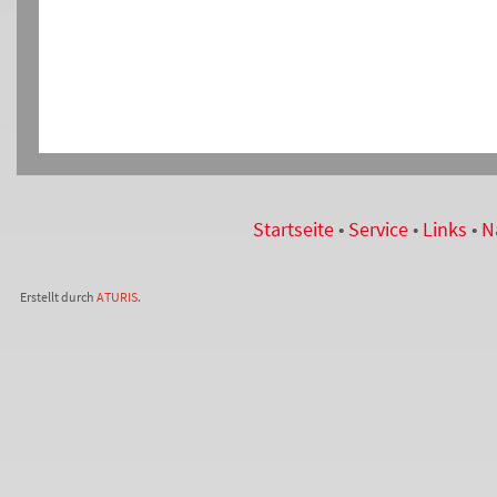
Startseite
•
Service
•
Links
•
N
Erstellt durch
ATURIS.