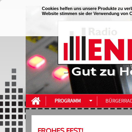
- Gut zu H
PROGRAMM
BÜRGERRA
FROHES FEST!