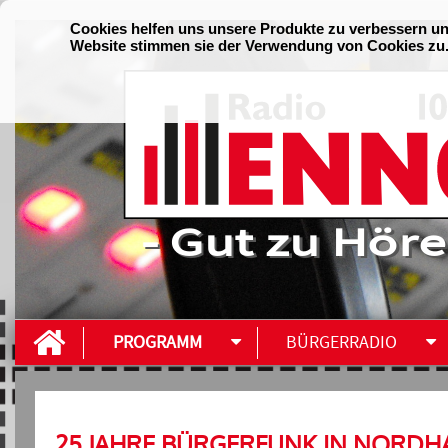
- Gut zu Höre
PROGRAMM
BÜRGERRADIO
25 JAHRE BÜRGERFUNK IN NORDH