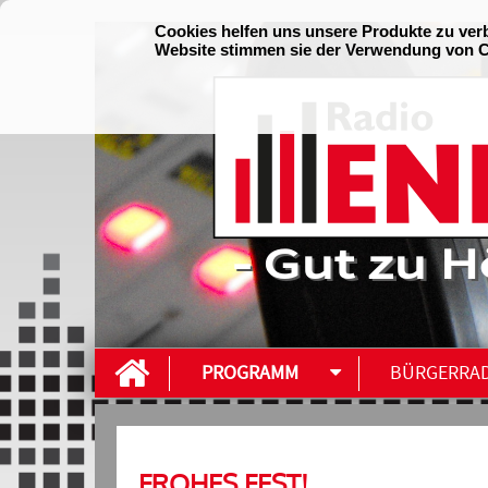
- Gut zu H
PROGRAMM
BÜRGERRA
FROHES FEST!