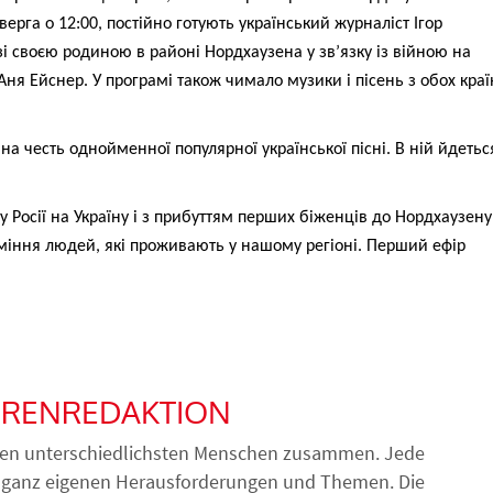
рга о 12:00, постійно готують український журналіст Ігор
зі своєю родиною в районі Нордхаузена у зв’язку із війною на
Аня Ейснер. У програмі також чимало музики і пісень з обох краї
на честь однойменної популярної української пісні. В ній йдетьс
у Росії на Україну і з прибуттям перших біженців до Нордхаузену
міння людей, які проживають у нашому регіоні. Перший ефір
IORENREDAKTION
s den unterschiedlichsten Menschen zusammen. Jede
re ganz eigenen Herausforderungen und Themen. Die