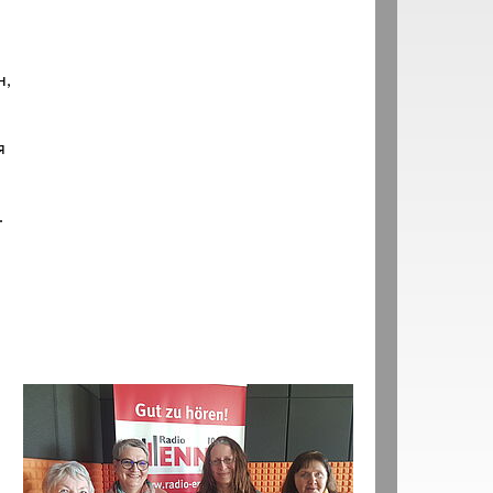
н,
я
.