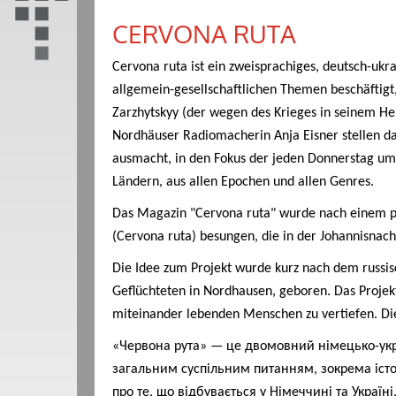
CERVONA RUTA
Cervona ruta ist ein zweisprachiges, deutsch-ukr
allgemein-gesellschaftlichen Themen beschäftigt,
Zarzhytskyy (der wegen des Krieges in seinem Hei
Nordhäuser Radiomacherin Anja Eisner stellen d
ausmacht, in den Fokus der jeden Donnerstag um
Ländern, aus allen Epochen und allen Genres.
Das Magazin "Cervona ruta" wurde nach einem po
(Cervona ruta) besungen, die in der Johannisnach
Die Idee zum Projekt wurde kurz nach dem russisc
Geflüchteten in Nordhausen, geboren. Das Projekt
miteinander lebenden Menschen zu vertiefen. Die
«Червона рута» — це двомовний німецько-укр
загальним суспільним питанням, зокрема історі
про те, що відбувається у Німеччині та Україні