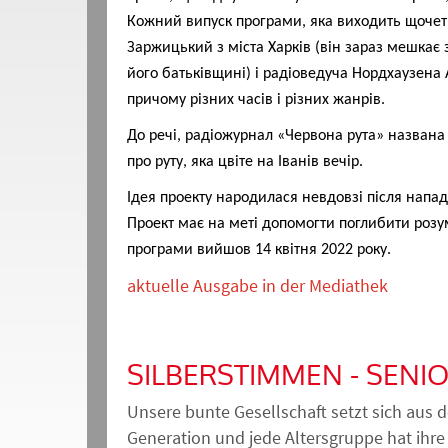
Кожний випуск програми, яка виходить щочетве
Заржицький з міста Харків (він зараз мешкає 
його батьківщині) і радіоведуча Нордхаузена 
причому різних часів і різних жанрів.
До речі, радіожурнал «Червона рута» названа 
про руту, яка цвіте на Іванів вечір.
Ідея проекту народилася невдовзі після напад
Проект має на меті допомогти поглибити розу
програми вийшов 14 квітня 2022 року.
aktuelle Ausgabe in der Mediathek
SILBERSTIMMEN - SEN
Unsere bunte Gesellschaft setzt sich au
Generation und jede Altersgruppe hat ih