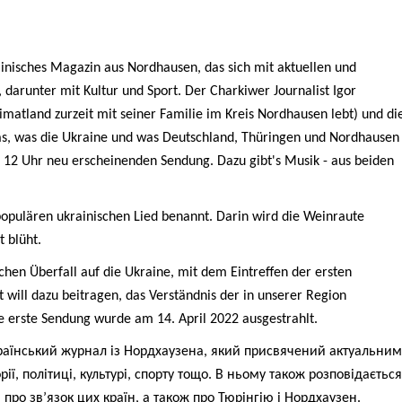
ainisches Magazin aus Nordhausen, das sich mit aktuellen und
 darunter mit Kultur und Sport. Der Charkiwer Journalist Igor
matland zurzeit mit seiner Familie im Kreis Nordhausen lebt) und di
as, was die Ukraine und was Deutschland, Thüringen und Nordhausen
 12 Uhr neu erscheinenden Sendung. Dazu gibt's Musik - aus beiden
pulären ukrainischen Lied benannt. Darin wird die Weinraute
t blüht.
hen Überfall auf die Ukraine, mit dem Eintreffen der ersten
 will dazu beitragen, das Verständnis der in unserer Region
 erste Sendung wurde am 14. April 2022 ausgestrahlt.
аїнський журнал із Нордхаузена, який присвячений актуальним
ї, політиці, культурі, спорту тощо. В ньому також розповідається
, про зв’язок цих країн, а також про Тюрінгію і Нордхаузен.