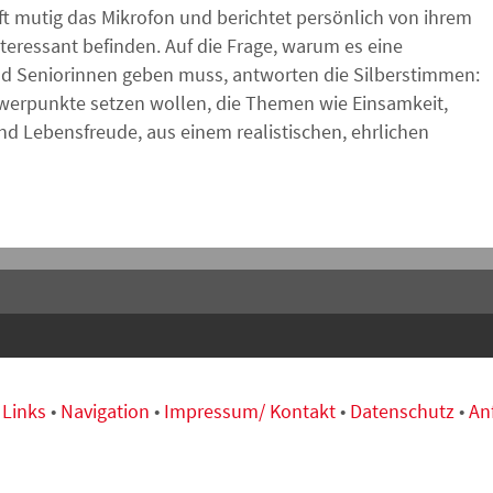
t mutig das Mikrofon und berichtet persönlich von ihrem
nteressant befinden. Auf die Frage, warum es eine
nd Seniorinnen geben muss, antworten die Silberstimmen:
hwerpunkte setzen wollen, die Themen wie Einsamkeit,
und Lebensfreude, aus einem realistischen, ehrlichen
•
Links
•
Navigation
•
Impressum/ Kontakt
•
Datenschutz
•
An