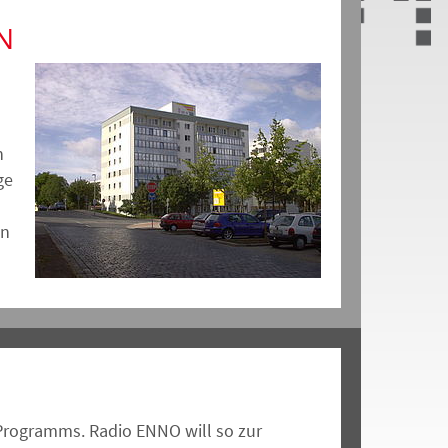
N
n
ge
en
 Programms. Radio ENNO will so zur