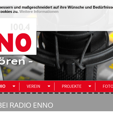
ören -
DIO
VEREIN
PROJEKTE
FOT
EI RADIO ENNO