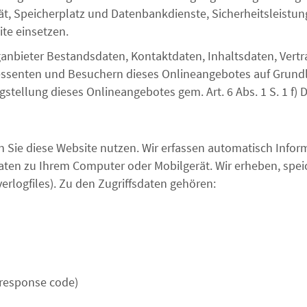
ät, Speicherplatz und Datenbankdienste, Sicherheitsleistu
ite
einsetzen.
nganbieter Bestandsdaten, Kontaktdaten, Inhaltsdaten, Ver
senten und Besuchern dieses Onlineangebotes auf Grundla
ngstellung dieses Onlineangebotes gem. Art. 6
Abs. 1 S. 1
f
)
D
 Sie diese Website nutzen. Wir erfassen automatisch Info
Daten zu Ihrem Computer oder Mobilgerät. Wir erheben, spei
rlogfiles). Zu den Zugriffsdaten gehören
:
 response code)