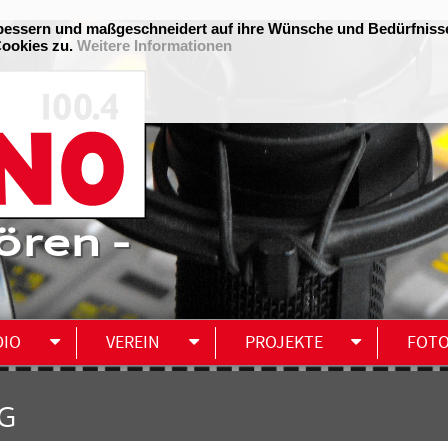
ören -
DIO
VEREIN
PROJEKTE
FOT
G