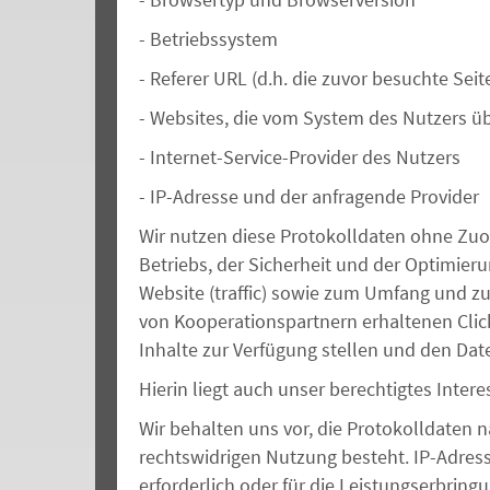
-
Betriebssystem
-
Referer U
RL
(d.h. die zuvor besuchte Seit
-
Websites, die vom System des Nutzers ü
-
Internet-Service-Provider des Nutzers
-
IP-Adresse und der anfragende Provider
Wir nutzen diese Protokolldaten ohne Zuor
Betriebs, der Sicherheit und der Optimie
Website (traffic) sowie zu
m
Umfang und zur
von Kooperationspartnern erhaltenen Clic
Inhalte zur Verfügung stellen und den Da
Hierin liegt auch unser berechtigtes Intere
Wir behalten uns vor, die Protokolldaten 
rechtswidrigen Nutzung besteht. IP-Adress
erforderlich oder für die Leistungserbringu