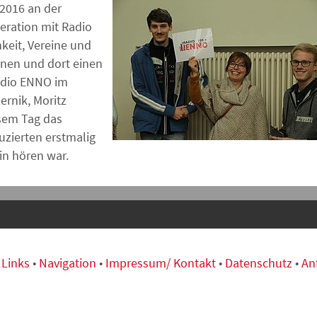
 2016 an der
eration mit Radio
keit, Vereine und
rnen und dort einen
Radio ENNO im
ernik, Moritz
esem Tag das
zierten erstmalig
in hören war.
•
Links
•
Navigation
•
Impressum/ Kontakt
•
Datenschutz
•
An